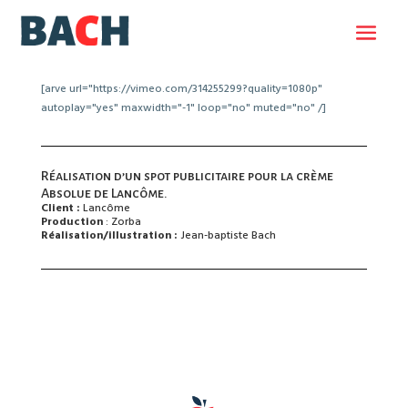
[arve url="https://vimeo.com/314255299?quality=1080p"
autoplay="yes" maxwidth="-1" loop="no" muted="no" /]
Réalisation d’un spot publicitaire pour la crème
Absolue de Lancôme.
Client :
Lancôme
Production
: Zorba
Réalisation/illustration :
Jean-baptiste Bach