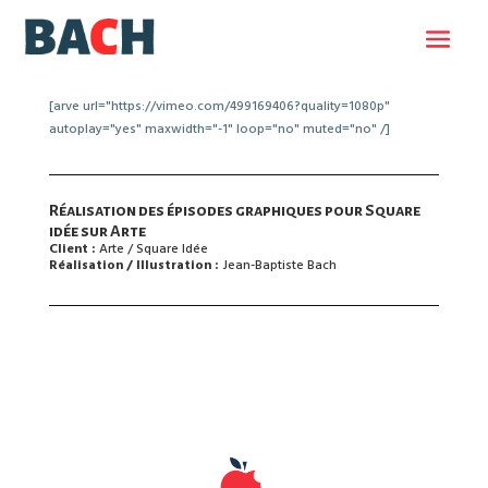
[arve url="https://vimeo.com/499169406?quality=1080p"
autoplay="yes" maxwidth="-1" loop="no" muted="no" /]
Réalisation des épisodes graphiques pour Square
idée sur Arte
Client :
Arte / Square Idée
Réalisation / Illustration :
Jean-Baptiste Bach